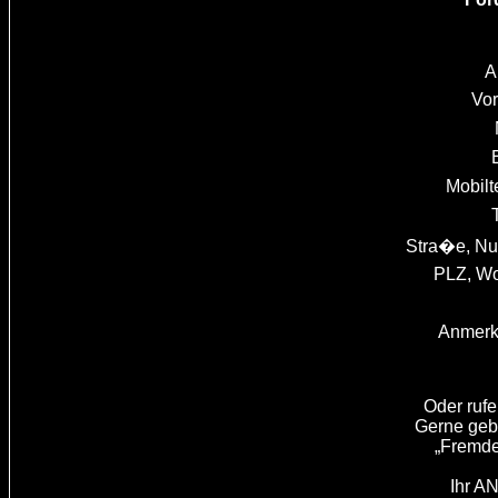
A
Vo
Mobilt
Stra�e, N
PLZ, Wo
Anmerk
Oder rufe
Gerne gebe
„Fremde
Ihr 